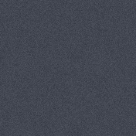
Wernisaż wystawy
Kategoria:
WDK Dziewiętlice