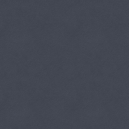
1
2
Wspólne kolędowanie
Kategoria:
WDK Trzeboszowice