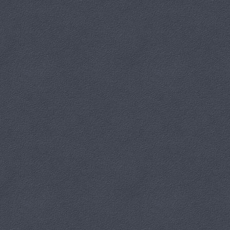
a zarazem jedna z najczęściej goszczących na muzycznych scenach.
Hrabia Baldwin Zedlau, kiedyś znudzony prowincjusz, jako poseł
księstwa Oberstadt w Wiedniu staje się postrachem stołecznych
salonów. O dziwo, jego miłosne podboje powodują, że nawet żona
hrabiego zaczyna spoglądać przychylniejszym okiem na małżonka.
Czy uda jej się poskromić gorącą, wiedeńską naturę Baldwina? Grze
intryg i przebieranek towarzyszą melodie pięknych walców, arii i
duetów. Tytułowa Wiedeńska krew... należy do najpopularniejszych
operetkowych przebojów.