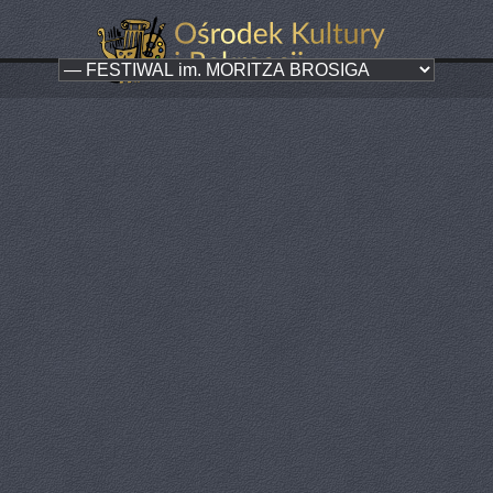
Wiedeńska Krew
Kategoria:
FESTIWAL MUZYKI ORGANOWEJ
W sobotę 28 września o godz. 17.00 w sali Ośrodka Kultury odbył się
kolejny koncert organizowany w ramach XVII Paczkowskiego
Festiwalu Muzyki Organowej i Kameralnej im. Moritza Brosiga.
"Wiedeńka Krew" Johanna Straussa to ostatnia operetka Króla Walca,