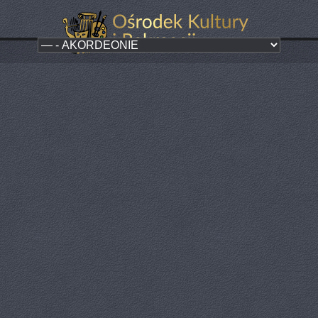
Nauka gry na akordeonie
Kategoria:
Dla dzieci i młodzieży
Instruktor: Kacper Trela
Chcesz nauczyć się grać na akordeonie? Dobrze trafiłeś, od września
w ofercie STUDIA ARTYSTYCZNEGO zajęcia nauki gry na akordeonie
na wszystkich poziomach nauczania. Naukę gry na akordeonie można
rozpocząć w każdym wieku a zajęcia prowadzone przez naszego
instruktora to prawdziwa przyjemność. Zapisy oraz dodatkowe
informacje w Domu Plastyka oraz Biurze Ośrodka Kultury i Rekreacji w
Paczkowie. Wszystkich zainteresowanych ZAPRASZAMY!!!!