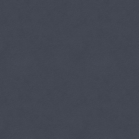
Bilety do nabycia w biurze OKiR
Nie przegap tej historii o odwadze, zmianie i odnajdywaniu siebie –
przyjdź i daj się porwać teatralnej magii!
Zabierz znajomych i spędźcie ten wieczór razem!