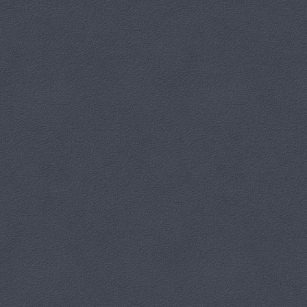
Zapraszamy na spektakl „Shirley Valentine”!
Już 22 maja 2026 r. spotkajmy się, by wspólnie przeżyć pełną humoru
i emocji historię, która bawi, wzrusza i daje do myślenia...
Spektakl w humorystyczny sposób opowiada historię kury domowej,
która zajmując się domem i dbając o swojego męża zapomniała o
własnych marzeniach. Jej jedyną powierniczką stała się kuchenna
ściana, a towarzystwem do kieliszka kwiatek doniczkowy. Pewnego
dnia dostaje od przyjaciółki zaproszenie na dwutygodniowy urlop do
Grecji. Propozycja wydaje się abstrakcyjna i niemożliwa do
zrealizowania. Czy Shirley wyjedzie wbrew woli męża? Perfekcyjne
odwzorowanie angielskiej kuchni oraz greckiej plaży i autentyczny
zapach sadzonego z kartoflami gwarantują wspaniałą zabawę.
Spektakl według legendarnego dramatu Willy’ego Russel’a, w
wykonaniu śląskiej aktorki Anny Kadulskiej związanej z Teatrem
Śląskim w Katowicach, zdobywczyni wielu nagród teatralnych.
Szczegóły wydarzenia:
Data: 22 maja 2026 r. godz. 18:00
Cena: 40 zł
Miejsce: Ośrodek Kultury i Rekreacji w Paczkowie